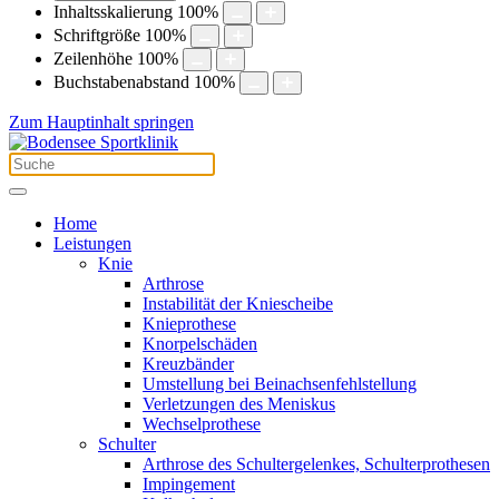
Inhaltsskalierung
100
%
Schriftgröße
100
%
Zeilenhöhe
100
%
Buchstabenabstand
100
%
Zum Hauptinhalt springen
Home
Leistungen
Knie
Arthrose
Instabilität der Kniescheibe
Knieprothese
Knorpelschäden
Kreuzbänder
Umstellung bei Beinachsenfehlstellung
Verletzungen des Meniskus
Wechselprothese
Schulter
Arthrose des Schultergelenkes, Schulterprothesen
Impingement