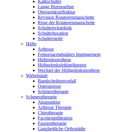
Kalkschulter
Lange Bizepssehne
Oberarmkopffraktur
Revision Rotatorenmanschette
Risse der Rotatorenmanschette
Schultereckgelenk
Schulterluxation
Schultersteife
Hüfte
Arthrose
Femoroacetabuläres Impingement
Hüftendoprothese
Hüftgelenksfehlstellungen
Wechsel der Hüftgelenksprothese
Wirbelsäule
Bandscheibenvorfall
Osteoporose
Schmerztherapie
Schmerztherapie
Akupunktur
Arthrose Therapie
Chirotherapie
Facetteninfiltration
Faszientherapie
Ganzheitliche Orthopädie