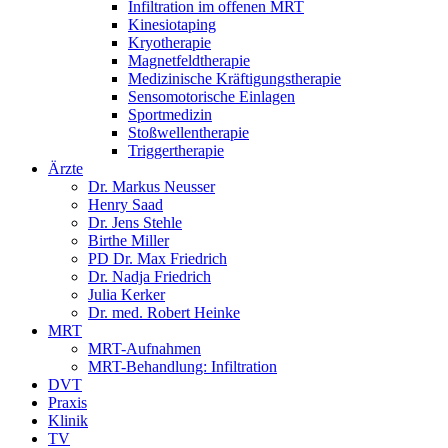
Infiltration im offenen MRT
Kinesiotaping
Kryotherapie
Magnetfeldtherapie
Medizinische Kräftigungstherapie
Sensomotorische Einlagen
Sportmedizin
Stoßwellentherapie
Triggertherapie
Ärzte
Dr. Markus Neusser
Henry Saad
Dr. Jens Stehle
Birthe Miller
PD Dr. Max Friedrich
Dr. Nadja Friedrich
Julia Kerker
Dr. med. Robert Heinke
MRT
MRT-Aufnahmen
MRT-Behandlung: Infiltration
DVT
Praxis
Klinik
TV