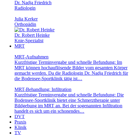
Dr. Nadja Friedrich
Radiologin
Julia Kerker
Orthopädin
Dr. Robert Heinke
Knie-Spezialist
MRT
MRT-Aufnahmen
Kurzfristige Terminvergabe und schnelle Befundung: Im
MRT können hochauflösende Bilder vom gesamten Körper
gemacht werden. Da die Radiologin Dr. Nadja Friedrich für
die Bodensee-Sportklinik tätig ist…
MRT-Behandlung: Infiltration
Kurzfristige Terminvergabe und schnelle Befundung: Die
Bodensee-Sportklinik bietet eine Schmerztherapie unter
Bildgebung im MRT an. Bei der sogenannten Infiltration
handelt es sich um ein schonendes…
DVT
Praxis
Klinik
TV