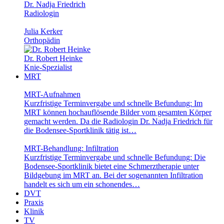
Dr. Nadja Friedrich
Radiologin
Julia Kerker
Orthopädin
Dr. Robert Heinke
Knie-Spezialist
MRT
MRT-Aufnahmen
Kurzfristige Terminvergabe und schnelle Befundung: Im
MRT können hochauflösende Bilder vom gesamten Körper
gemacht werden. Da die Radiologin Dr. Nadja Friedrich für
die Bodensee-Sportklinik tätig ist…
MRT-Behandlung: Infiltration
Kurzfristige Terminvergabe und schnelle Befundung: Die
Bodensee-Sportklinik bietet eine Schmerztherapie unter
Bildgebung im MRT an. Bei der sogenannten Infiltration
handelt es sich um ein schonendes…
DVT
Praxis
Klinik
TV