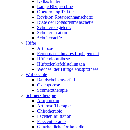
Kalkschulter
Lange Bizepssehne
Oberarmkopffraktur
Revision Rotatorenmanschette
Risse der Rotatorenmanschette
Schultereckgelenk
Schulterluxation
Schultersteife
Hüfte
Arthrose
Femoroacetabuläres Impingement
Hüftendoprothese
Hüftgelenksfehlstellungen
Wechsel der Hüftgelenksprothese
Wirbelsäule
Bandscheibenvorfall
Osteoporose
Schmerztherapie
Schmerztherapie
Akupunktur
Arthrose Therapie
Chirotherapie
Facetteninfiltration
Faszientherapie
Ganzheitliche Orthopädie