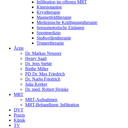
Infiltration im offenen MRT
Kinesiotaping
Kryotherapie
Magnetfeldtherapie
Medizinische Kräftigungstherapie
Sensomotorische Einlagen
Sportmedizin
Stoßwellentherapie
Triggertherapie
Ärzte
Dr. Markus Neusser
Henry Saad
Dr. Jens Stehle
Birthe Miller
PD Dr. Max Friedrich
Dr. Nadja Friedrich
Julia Kerker
Dr. med. Robert Heinke
MRT
MRT-Aufnahmen
MRT-Behandlung: Infiltration
DVT
Praxis
Klinik
TV