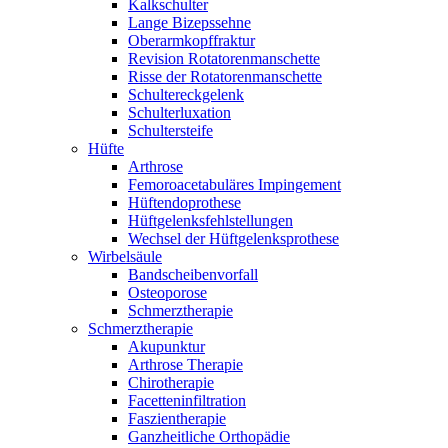
Kalkschulter
Lange Bizepssehne
Oberarmkopffraktur
Revision Rotatorenmanschette
Risse der Rotatorenmanschette
Schultereckgelenk
Schulterluxation
Schultersteife
Hüfte
Arthrose
Femoroacetabuläres Impingement
Hüftendoprothese
Hüftgelenksfehlstellungen
Wechsel der Hüftgelenksprothese
Wirbelsäule
Bandscheibenvorfall
Osteoporose
Schmerztherapie
Schmerztherapie
Akupunktur
Arthrose Therapie
Chirotherapie
Facetteninfiltration
Faszientherapie
Ganzheitliche Orthopädie