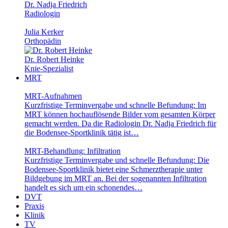
Dr. Nadja Friedrich
Radiologin
Julia Kerker
Orthopädin
Dr. Robert Heinke
Knie-Spezialist
MRT
MRT-Aufnahmen
Kurzfristige Terminvergabe und schnelle Befundung: Im
MRT können hochauflösende Bilder vom gesamten Körper
gemacht werden. Da die Radiologin Dr. Nadja Friedrich für
die Bodensee-Sportklinik tätig ist…
MRT-Behandlung: Infiltration
Kurzfristige Terminvergabe und schnelle Befundung: Die
Bodensee-Sportklinik bietet eine Schmerztherapie unter
Bildgebung im MRT an. Bei der sogenannten Infiltration
handelt es sich um ein schonendes…
DVT
Praxis
Klinik
TV