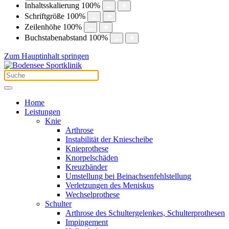
Inhaltsskalierung
100
%
Schriftgröße
100
%
Zeilenhöhe
100
%
Buchstabenabstand
100
%
Zum Hauptinhalt springen
Home
Leistungen
Knie
Arthrose
Instabilität der Kniescheibe
Knieprothese
Knorpelschäden
Kreuzbänder
Umstellung bei Beinachsenfehlstellung
Verletzungen des Meniskus
Wechselprothese
Schulter
Arthrose des Schultergelenkes, Schulterprothesen
Impingement