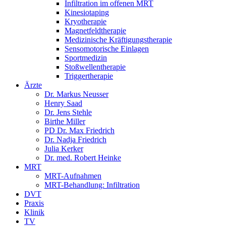
Infiltration im offenen MRT
Kinesiotaping
Kryotherapie
Magnetfeldtherapie
Medizinische Kräftigungstherapie
Sensomotorische Einlagen
Sportmedizin
Stoßwellentherapie
Triggertherapie
Ärzte
Dr. Markus Neusser
Henry Saad
Dr. Jens Stehle
Birthe Miller
PD Dr. Max Friedrich
Dr. Nadja Friedrich
Julia Kerker
Dr. med. Robert Heinke
MRT
MRT-Aufnahmen
MRT-Behandlung: Infiltration
DVT
Praxis
Klinik
TV